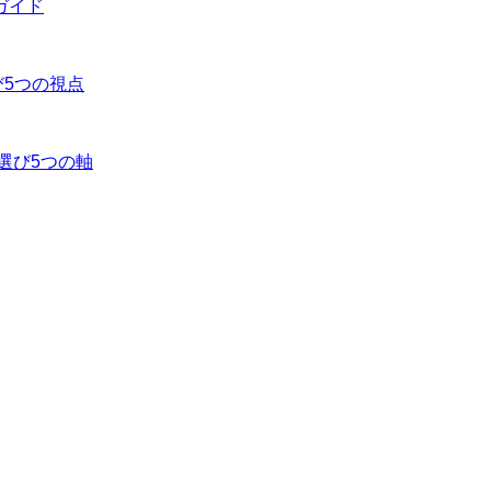
ガイド
び5つの視点
選び5つの軸