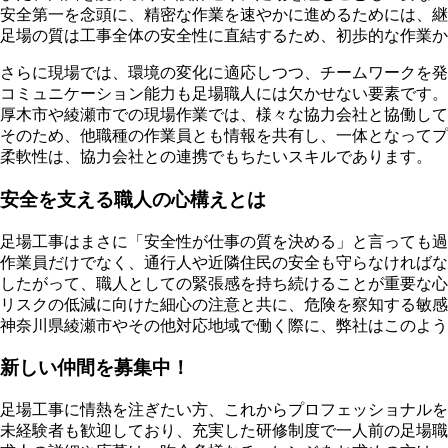
安全第一を念頭に、精密な作業を速やかに進めるためには、継
足場の質は工事全体の安全性に直結するため、初歩的な作業か
さらに現場では、環境の変化に適応しつつ、チームワークを発
コミュニケーション能力も足場職人には欠かせない要素です。
厚木市や綾瀬市での現場作業では、様々な協力会社と協働して
そのため、他職種の作業員とも情報を共有し、一体となってプ
柔軟性は、協力会社との連携でもちたいスキルであります。
安全を支える職人の心構えとは
足場工事はまさに「安全性が仕事の質を決める」と言っても過
作業員だけでなく、通行人や近隣住民の安全も守らなければな
したがって、職人としての緊張感を持ち続けることが重要な心
リスクの低減に向けた細心の注意と共に、危険を察知する敏感
神奈川県綾瀬市やその他対応地域で働く際に、弊社はこのよう
新しい仲間を募集中！
足場工事に情熱を注ぎたい方、これからプロフェッショナルを
未経験者も歓迎しており、充実した研修制度で一人前の足場職