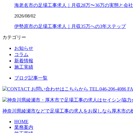
海老名市の足場工事求人｜月収28万〜36万の実態と会社
2026/08/02
伊勢原市の足場工事求人｜月収35万への3年ステップ
カテゴリー
お知らせ
コラム
新着情報
施工実績
ブログ記事一覧
神奈川県綾瀬市などで足場工事の求人をお探しなら厚木市の株
HOME
業務案内