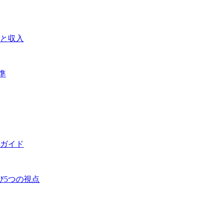
と収入
準
ガイド
び5つの視点